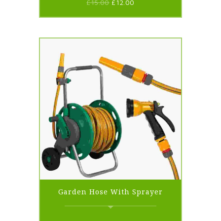
£
15.00
£
12.00
Garden Hose With Sprayer