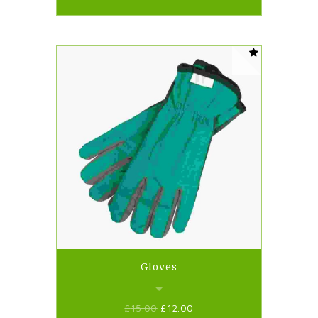
Gloves
£
15.00
£
12.00