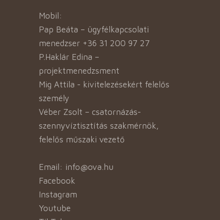
Mobil:
Pap Beáta – ügyfélkapcsolati
menedzser +36 31 200 97 27
P.Haklár Edina –
projektmenedzsment
Mig Attila - kivitelezésekért felelős
személy
Véber Zsolt – csatornázás-
szennyvíztisztítás szakmérnök,
felelős műszaki vezető
Email: info@ova.hu
Facebook
Instagram
Youtube