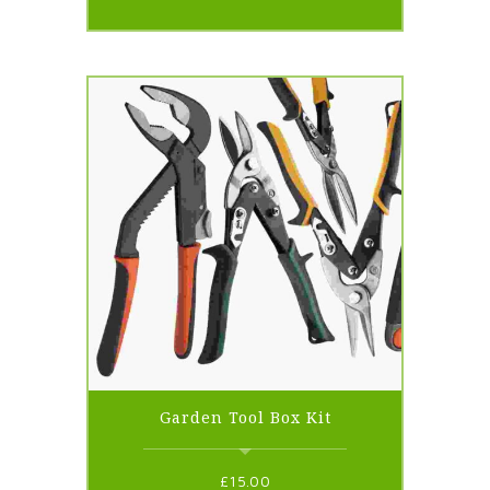
Garden Tool Box Kit
£
15.00