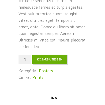
tristique senectus et netus et
malesuada fames ac turpis egestas.
Vestibulum tortor quam, feugiat
vitae, ultricies eget, tempor sit
amet, ante. Donec eu libero sit amet
quam egestas semper. Aenean
ultricies mi vitae est. Mauris placerat
eleifend leo.
5
KOSÁRBA TESZEM
Teeth
Rake
Kategória:
Posters
mennyiség
Címke:
Prints
LEÍRÁS