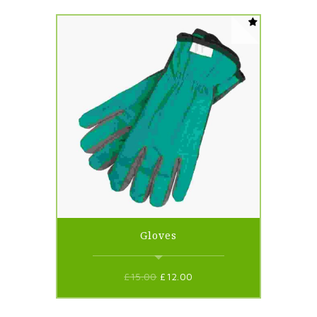
Gloves
£
15.00
£
12.00