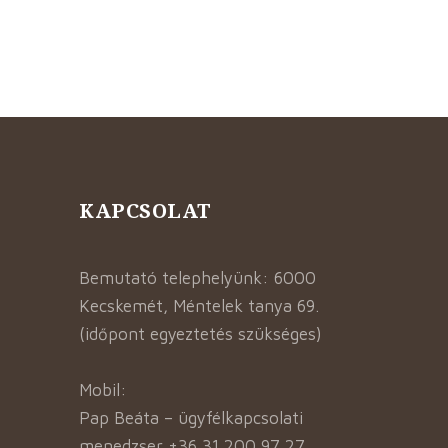
KAPCSOLAT
Bemutató telephelyünk: 6000
Kecskemét, Méntelek tanya 69.
(időpont egyeztetés szükséges)
Mobil:
Pap Beáta – ügyfélkapcsolati
menedzser +36 31 200 97 27