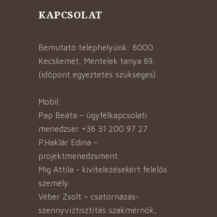
KAPCSOLAT
Bemutató telephelyünk: 6000
Kecskemét, Méntelek tanya 69.
(időpont egyeztetés szükséges)
Mobil:
Pap Beáta – ügyfélkapcsolati
menedzser +36 31 200 97 27
P.Haklár Edina –
projektmenedzsment
Mig Attila - kivitelezésekért felelős
személy
Véber Zsolt – csatornázás-
szennyvíztisztítás szakmérnök,