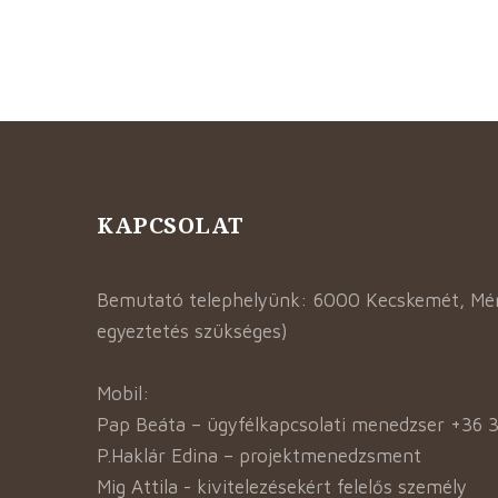
KAPCSOLAT
Bemutató telephelyünk: 6000 Kecskemét, Mént
egyeztetés szükséges)
Mobil:
Pap Beáta – ügyfélkapcsolati menedzser +36 
P.Haklár Edina – projektmenedzsment
Mig Attila - kivitelezésekért felelős személy