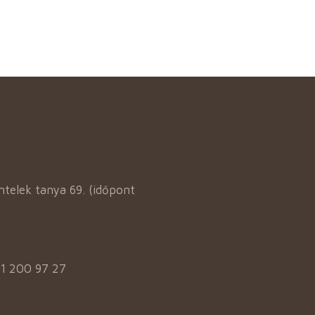
elek tanya 69. (időpont
31 200 97 27