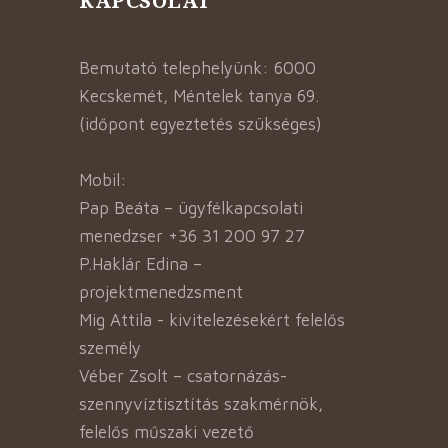
KAPCSOLAT
Bemutató telephelyünk: 6000
Kecskemét, Méntelek tanya 69.
(időpont egyeztetés szükséges)
Mobil:
Pap Beáta – ügyfélkapcsolati
menedzser +36 31 200 97 27
P.Haklár Edina –
projektmenedzsment
Mig Attila - kivitelezésekért felelős
személy
Véber Zsolt – csatornázás-
szennyvíztisztítás szakmérnök,
felelős műszaki vezető