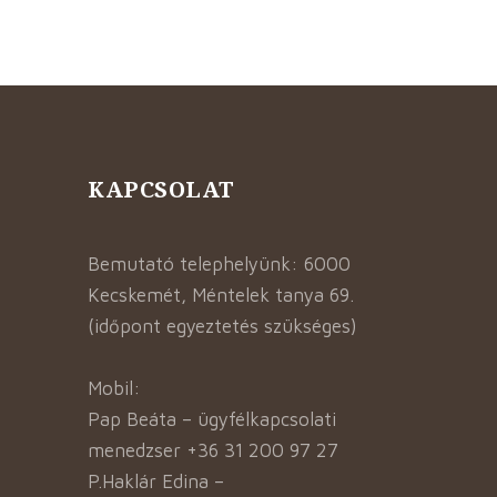
KAPCSOLAT
Bemutató telephelyünk: 6000
Kecskemét, Méntelek tanya 69.
(időpont egyeztetés szükséges)
Mobil:
Pap Beáta – ügyfélkapcsolati
menedzser +36 31 200 97 27
P.Haklár Edina –