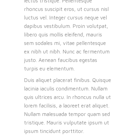
lectus tristique. Pellentesque
rhoncus suscipit eros, ut cursus nisl
luctus vel. Integer cursus neque vel
dapibus vestibulum. Proin volutpat,
libero quis mollis eleifend, mauris
sem sodales mi, vitae pellentesque
ex nibh ut nibh. Nunc ac fermentum
justo. Aenean faucibus egestas
turpis eu elementum.
Duis aliquet placerat finibus. Quisque
lacinia iaculis condimentum. Nullam
quis ultrices arcu. In rhoncus nulla ut
lorem facilisis, a laoreet erat aliquet.
Nullam malesuada tempor quam sed
tristique. Mauris vulputate ipsum ut
ipsum tincidunt porttitor.