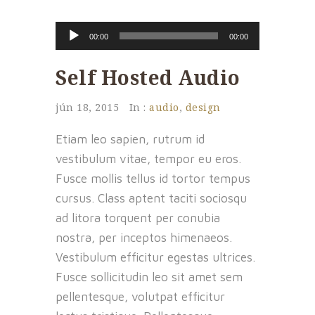
Audió lejátszó
00:00
00:00
Self Hosted Audio
jún 18, 2015
In :
audio
,
design
Etiam leo sapien, rutrum id
vestibulum vitae, tempor eu eros.
Fusce mollis tellus id tortor tempus
cursus. Class aptent taciti sociosqu
ad litora torquent per conubia
nostra, per inceptos himenaeos.
Vestibulum efficitur egestas ultrices.
Fusce sollicitudin leo sit amet sem
pellentesque, volutpat efficitur