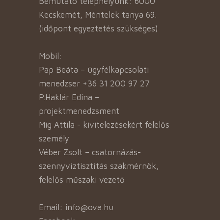
Bemutató telephelyünk: 6000
Kecskemét, Méntelek tanya 69.
(időpont egyeztetés szükséges)
Mobil:
Pap Beáta – ügyfélkapcsolati
menedzser +36 31 200 97 27
P.Haklár Edina –
projektmenedzsment
Mig Attila - kivitelezésekért felelős
személy
Véber Zsolt – csatornázás-
szennyvíztisztítás szakmérnök,
felelős műszaki vezető
Email: info@ova.hu