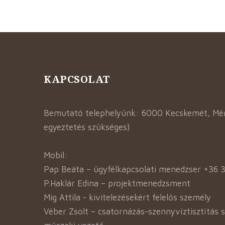
KAPCSOLAT
Bemutató telephelyünk: 6000 Kecskemét, Mént
egyeztetés szükséges)
Mobil:
Pap Beáta – ügyfélkapcsolati menedzser +36 
P.Haklár Edina – projektmenedzsment
Mig Attila - kivitelezésekért felelős személy
Véber Zsolt – csatornázás-szennyvíztisztítás 