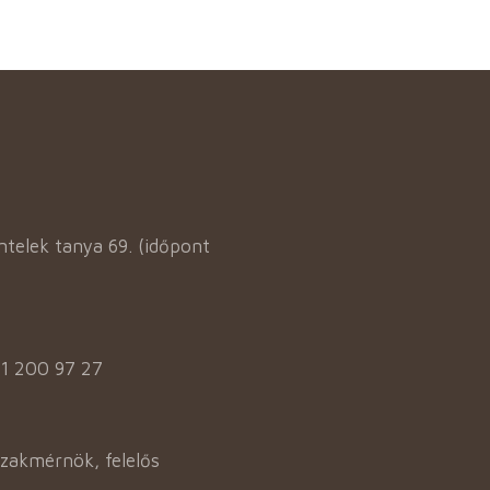
elek tanya 69. (időpont
31 200 97 27
szakmérnök, felelős