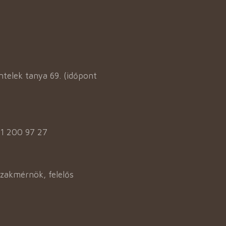
elek tanya 69. (időpont
31 200 97 27
szakmérnök, felelős