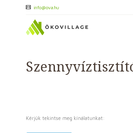
info@ova.hu
Szennyvíztisztít
Kérjük tekintse meg kínálatunkat: