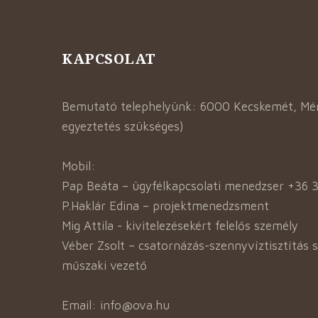
KAPCSOLAT
Bemutató telephelyünk: 6000 Kecskemét, Mént
egyeztetés szükséges)
Mobil:
Pap Beáta – ügyfélkapcsolati menedzser +36 
P.Haklár Edina – projektmenedzsment
Mig Attila - kivitelezésekért felelős személy
Véber Zsolt – csatornázás-szennyvíztisztítás 
műszaki vezető
Email: info@ova.hu