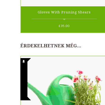
Gloves With Pruning Shears
£
35.00
ÉRDEKELHETNEK MÉG…