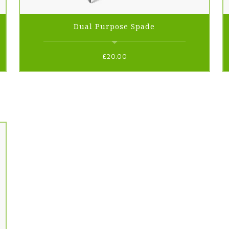
Dual Purpose Spade
£
20.00