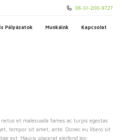
06-31-200-9727
is Pályázatok
Munkáink
Kapcsolat
t netus et malesuada fames ac turpis egestas.
get, tempor sit amet, ante. Donec eu libero sit
ae est. Mauris placerat eleifend leo.