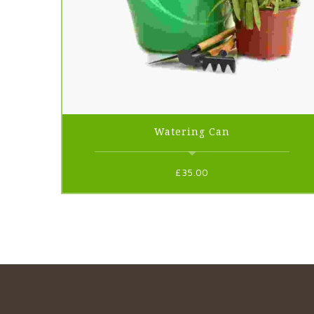
Watering Can
£
35.00