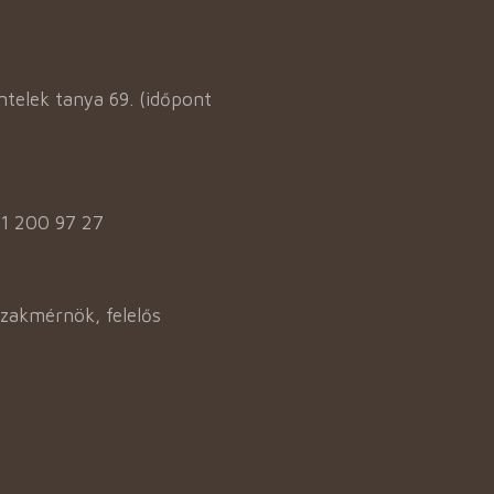
elek tanya 69. (időpont
31 200 97 27
szakmérnök, felelős