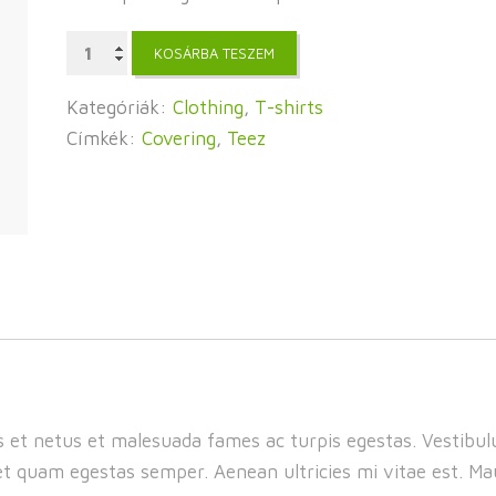
Garden
KOSÁRBA TESZEM
Scissors
mennyiség
Kategóriák:
Clothing
,
T-shirts
Címkék:
Covering
,
Teez
 et netus et malesuada fames ac turpis egestas. Vestibulu
t quam egestas semper. Aenean ultricies mi vitae est. Maur