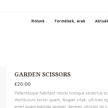
Rólunk
Termékek, árak
Aktuál
GARDEN SCISSORS
£
20.00
Pellentesque habitant morbi tristique senectus e
Vestibulum tortor quam, feugiat vitae, ultricies e
amet quam egestas semper. Aenean ultricies mi vit