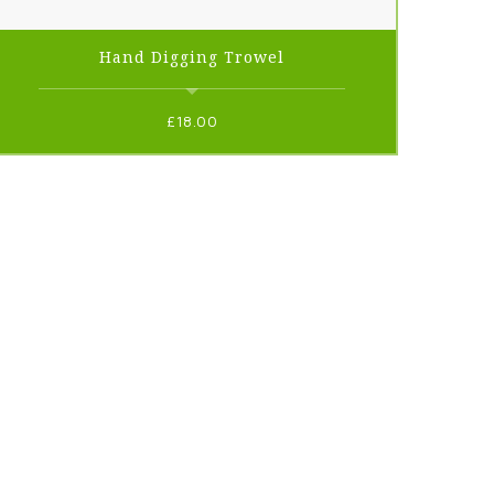
Hand Digging Trowel
£
18.00