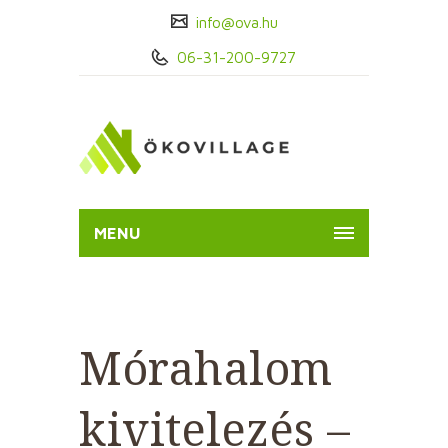
info@ova.hu
06-31-200-9727
MENU
Mórahalom
kivitelezés –