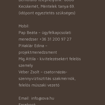
Kecskemét, Méntelek tanya 69.
(időpont egyeztetés szükséges)
Mobil:
Pap Beáta – ügyfélkapcsolati
menedzser +36 31 200 97 27
P.Haklár Edina –
projektmenedzsment
Mig Attila - kivitelezésekért felelős
személy
Véber Zsolt – csatornázás-
szennyvíztisztítás szakmérnök,
felelős műszaki vezető
Email: info@ova.hu
Facebook